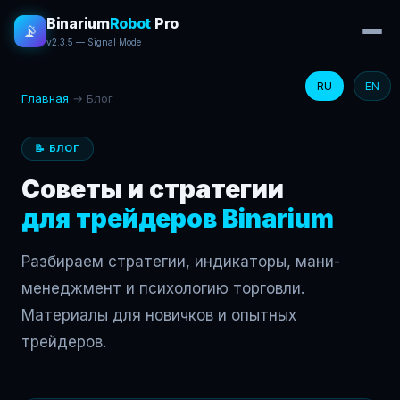
Binarium
Robot
Pro
📡
v2.3.5 — Signal Mode
RU
EN
Главная
→
Блог
📝 БЛОГ
Советы и стратегии
для трейдеров Binarium
Разбираем стратегии, индикаторы, мани-
менеджмент и психологию торговли.
Материалы для новичков и опытных
трейдеров.